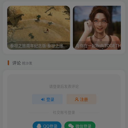
泰坦之旅周年纪念版/泰坦之旅：不朽王座/Titan Quest Anniversary Edition
与你在
评论
抢沙发
请登录后发表评论
登录
注册
社交账号登录
QQ登录
微信登录