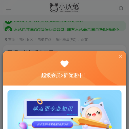
本站已开启QQ微信快速登录 ,拥有本站会员用户及时请问个人中心绑定！
已注册用户及时绑定邮箱,防止忘记资料
本站已开启QQ微信快速登录 ,拥有本站会员用户及时请问个人中心绑定！
首页
福利专区
电脑游戏
角色扮演(PC)
正文
圆顶：科幻后启示录RPG/Encased: A Sci-Fi
Post-Apocaly
小灰兔技术频道
关注
私信
超级会员2折优惠中！
4年前更新
0
610
128
联网教程： 内附教程
单机教程： 内附教程
不懂的话联系客服！！！
本站的资源转载自国内外各大媒体和网络，仅供试玩体
验。如果您喜欢该游戏内容，请支持正版
→→→
正版购买