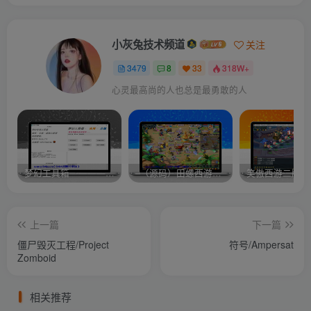
小灰兔技术频道
关注
3479
8
33
318W+
心灵最高尚的人也总是最勇敢的人
梦幻工具箱————-免费
–（源码）田螺西游9.0 假人摆摊18门派飞升渡劫化圣助战最新BB谛听….
笑傲西游二版-
上一篇
下一篇
僵尸毁灭工程/Project
符号/Ampersat
Zomboid
相关推荐