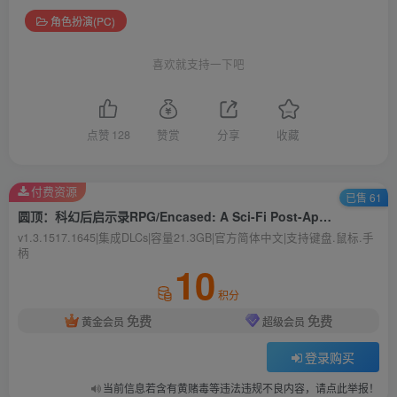
角色扮演(PC)
喜欢就支持一下吧
点赞
128
赞赏
分享
收藏
付费资源
已售 61
圆顶：科幻后启示录RPG/Encased: A Sci-Fi Post-Apocaly
v1.3.1517.1645|集成DLCs|容量21.3GB|官方简体中文|支持键盘.鼠标.手
柄
10
积分
免费
免费
黄金会员
超级会员
登录购买
当前信息若含有黄赌毒等违法违规不良内容，请点此举报！