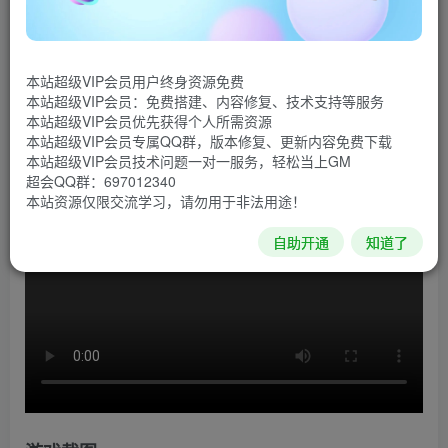
游戏介绍
《Encased》是一款角色扮演类冒险游戏，人类在一处
荒无人烟的沙漠中发现了前所未有的庞大存在：穹顶。对抗
本站超级VIP会员用户终身资源免费
本站超级VIP会员：免费搭建、内容修复、技术支持等服务
敌人，探索怪奇废土，提升角色能力，在化为残垣断壁的世
本站超级VIP会员优先获得个人所需资源
界中找到属于自己的归宿。
本站超级VIP会员专属QQ群，版本修复、更新内容免费下载
本站超级VIP会员技术问题一对一服务，轻松当上GM
超会QQ群：697012340
游戏视频
本站资源仅限交流学习，请勿用于非法用途！
自助开通
知道了