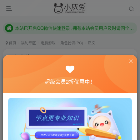
本站已开启QQ微信快速登录 ,拥有本站会员用户及时请问个人中心绑定！
已注册用户及时绑定邮箱,防止忘记资料
本站已开启QQ微信快速登录 ,拥有本站会员用户及时请问个人中心绑定！
首页
福利专区
电脑游戏
角色扮演(PC)
正文
阿努查德王国/Anuchard
小灰兔技术频道
关注
私信
4年前更新
超级会员2折优惠中！
0
601
104
联网教程： 内附教程
单机教程： 内附教程
不懂的话联系客服！！！
本站的资源转载自国内外各大媒体和网络，仅供试玩体
验。如果您喜欢该游戏内容，请支持正版
→→→
正版购买
游戏介绍