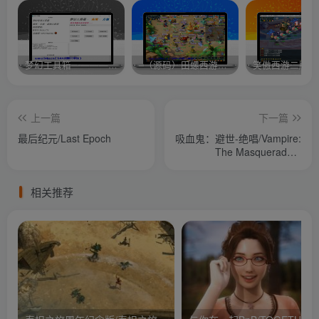
梦幻工具箱————-免费
–（源码）田螺西游9.0 假人摆摊18门派飞升渡劫化圣助战最新BB谛听….
笑傲西游二版-
上一篇
下一篇
最后纪元/Last Epoch
吸血鬼：避世-绝唱/Vampire:
The Masquerade –
Swansong
相关推荐