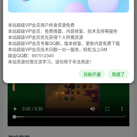
阿努查德王国从空中陨落了。几代人过去了，你被幸存
的后人选中，成为了舞铃人，执掌充满魔法力量的奥德鲁斯
本站超级VIP会员用户终身资源免费
之铃。快向前闯，与怪物搏斗，解开谜题，恢复阿努查德往
本站超级VIP会员：免费搭建、内容修复、技术支持等服务
日辉煌！
本站超级VIP会员优先获得个人所需资源
本站超级VIP会员专属QQ群，版本修复、更新内容免费下载
游戏视频
本站超级VIP会员技术问题一对一服务，轻松当上GM
超会QQ群：697012340
本站资源仅限交流学习，请勿用于非法用途！
自助开通
知道了