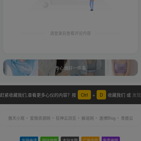
请登录后查看评论内容
专心做好一件事
赶紧收藏我们,查看更多心仪的内容？按
Ctrl
+
D
收藏我们 或
发现
更多
傲天小窝
爱微资源网
狂神云浏览
解说网
逸博Blog
青鹿云
友链申请
-
网站地图
-
本站主题
-
广告合作
-
免责申明
-