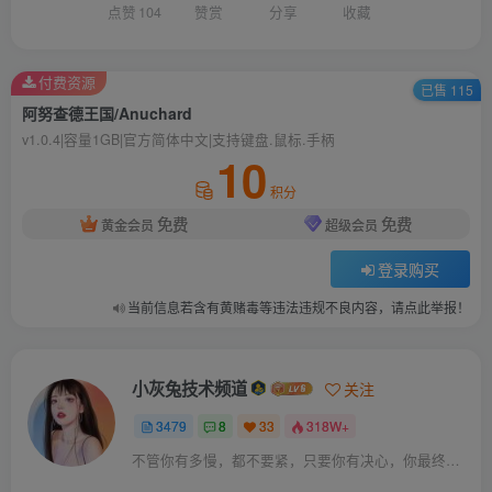
点赞
104
赞赏
分享
收藏
付费资源
已售 115
阿努查德王国/Anuchard
v1.0.4|容量1GB|官方简体中文|支持键盘.鼠标.手柄
10
积分
免费
免费
黄金会员
超级会员
登录购买
当前信息若含有黄赌毒等违法违规不良内容，请点此举报！
小灰兔技术频道
关注
3479
8
33
318W+
不管你有多慢，都不要紧，只要你有决心，你最终都会到达想去的地方