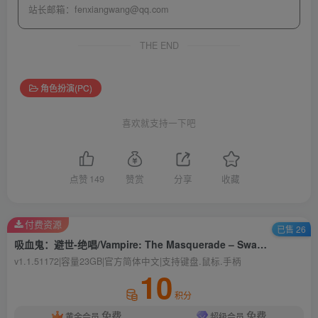
站长邮箱：
fenxiangwang@qq.com
THE END
角色扮演(PC)
喜欢就支持一下吧
点赞
149
赞赏
分享
收藏
付费资源
已售 26
吸血鬼：避世-绝唱/Vampire: The Masquerade – Swansong
v1.1.51172|容量23GB|官方简体中文|支持键盘.鼠标.手柄
10
积分
免费
免费
黄金会员
超级会员