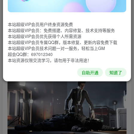
游戏介绍
《吸血鬼：避世-绝唱》是一款动作类角色扮演游戏，扮
演3位吸血鬼，通过不同角色的视角，调查凶杀、谋反和其他
本站超级VIP会员用户终身资源免费
本站超级VIP会员：免费搭建、内容修复、技术支持等服务
吸血鬼阴谋的真相。每名角色也都有着专属能力，运用这些
本站超级VIP会员优先获得个人所需资源
能力，揭开谜团。他们相互交织的故事将塑造波士顿的未
本站超级VIP会员专属QQ群，版本修复、更新内容免费下载
本站超级VIP会员技术问题一对一服务，轻松当上GM
来。
超会QQ群：697012340
本站资源仅限交流学习，请勿用于非法用途！
游戏截图
自助开通
知道了