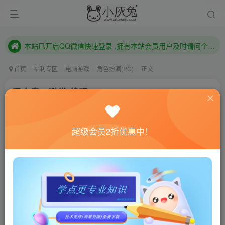
本站已开启QQ微信快速登录 ,拥有本站会员用户及时请问个人中心绑定！
已注册用户及时绑定邮箱,防止忘记资料
本站已开启QQ微信快速登录 ,拥有本站会员用户及时请问个人中心绑定！
首页
福利专区
电脑游戏
角色扮演(PC)
正文
吸血鬼：避世-绝唱/Vampire: The Masquerade –
Swansong
小灰兔技术频道
关注
私信
超级会员2折优惠中！
4年前更新
0
354
149
联网教程： 内附教程
单机教程： 内附教程
不懂的话联系客服！！！
本站的资源转载自国内外各大媒体和网络，仅供试玩体
验。如果您喜欢该游戏内容，请支持正版
→→→
正版购买