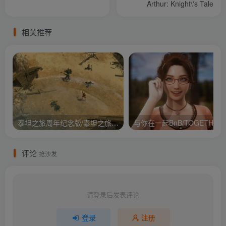
Arthur: Knight\'s Tale
相关推荐
泰坦之旅周年纪念版/泰坦之旅：不朽王座/Titan Quest Anniversary Edition
与你在
评论
抢沙发
请登录后发表评论
登录
注册