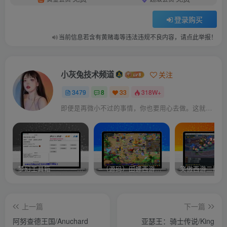
登录购买
当前信息若含有黄赌毒等违法违规不良内容，请点此举报！
小灰兔技术频道
关注
3479
8
33
318W+
即便是再微小不过的事情，你也要用心去做。这就是成功的秘密
梦幻工具箱————-免费
–（源码）田螺西游9.0 假人摆摊18门派飞升渡劫化圣助战最新BB谛听….
笑傲西游二版-
上一篇
下一篇
阿努查德王国/Anuchard
亚瑟王：骑士传说/King