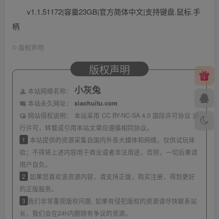
v1.1.51172|容量23GB|官方简体中文|支持键盘.鼠标.手
柄
©
版权声明
版权声明
小灰兔
本站网络名称：
本站永久网址：
xiaohuitu.com
网站侵权说明：
本站采用 CC BY-NC-SA 4.0 国际许可协议 进
行许可，转载或引用本站文章应遵循相同协议。
1
本站提供的资源采集自国内外各大媒体和网络，仅供试玩体
验；不得将上述内容用于商业或者非法用途，否则，一切后果请
用户自负。
2
如果您喜欢该资源内容，请支持正版，购买注册，得到更好
的正版服务。
3
我们非常重视版权问题, 如果有侵犯版权的资源请尽快联系站
长，我们会在24h内删除有争议的资源。